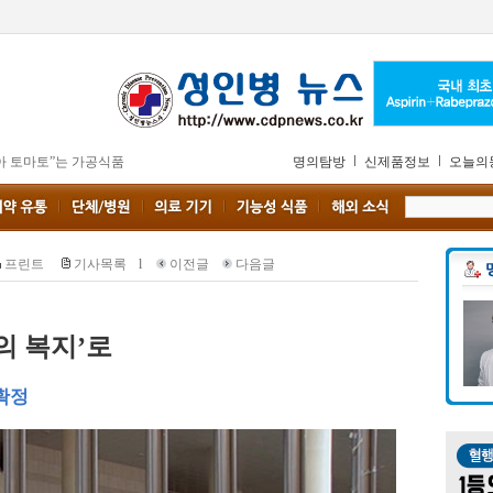
아 토마토”는 가공식품
명의탐방
신제품정보
오늘의
프린트
기사목록
l
이전글
다음글
의 복지’로
확정