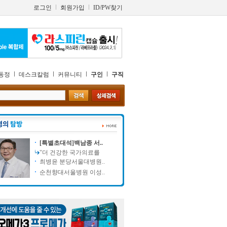
로그인
회원가입
ID/PW찾기
동정
데스크칼럼
커뮤니티
구인
구직
[특별초대석]백남종 서..
"더 건강한 국가의료를
최병윤 분당서울대병원..
순천향대서울병원 이성..