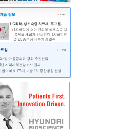
LG화학, 성조숙증 치료제 '루프원..
LG화학이 소아 친화형 성조숙증 치
료제를 새롭게 선보인다. LG화학은
24일, 중추성 사춘기 조발증..
역·필수·공공의료 강화 추진전략
25년 지역사회건강조사 결과
 필수의료 175개 포괄 2차 종합병원 선정