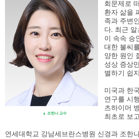
회문제로 떠
환자 삶을 
족과 주변
다. 최근 
이 속속 승
대한 불씨를
양한 원인 
성상 증상만
별하기 쉽지
미국과 한국
연구를 시행
츠하이머 병
▲ 조한나 교수
최초로 보고
연세대학교 강남세브란스병원 신경과 조한나