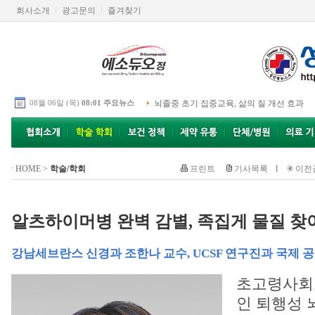
회사소개
광고문의
즐겨찾기
08월 06일 (목)
08:01 주요뉴스
뇌졸중 초기 집중교육, 삶의 질 개선 효과
HOME
>
학술/학회
프린트
기사목록
l
이전
알츠하이머병 완벽 감별, 족집게 물질 찾
강남세브란스 신경과 조한나 교수, UCSF 연구진과 국제 
초고령사회
인 퇴행성 