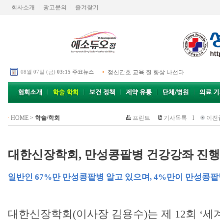
회사소개
광고문의
즐겨찾기
08월 07일 (금)
03:15 주요뉴스
정신간호 교육 질 향상 나선다
HOME
>
학술/학회
프린트
기사목록
l
이전
대한신장학회, 만성콩팥병 건강강좌 진행
일반인 67%만 만성콩팥병 알고 있으며, 4%만이 만성콩팥
대한신장학회(이사장 김용수)는 제 12회 ‘세계