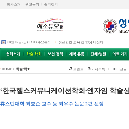
회사소개
광고문의
즐겨찾기
08월 07일 (금)
03:03 주요뉴스
정신간호 교육 질 향상 나선다
HOME
>
학술/학회
프린트
기사목록
l
이전글
‘한국헬스커뮤니케이션학회∙엔자임 학술상
휴스턴대학 최호준 교수 등 최우수 논문 2편 선정