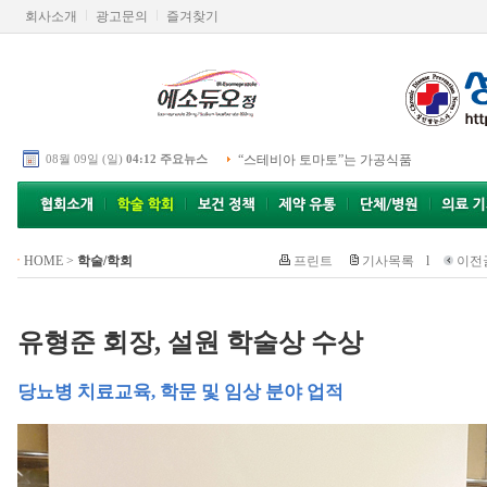
회사소개
광고문의
즐겨찾기
08월 09일 (일)
04:12 주요뉴스
“스테비아 토마토”는 가공식품
HOME
>
학술/학회
프린트
기사목록
l
이전
유형준 회장, 설원 학술상 수상
당뇨병 치료교육, 학문 및 임상 분야 업적