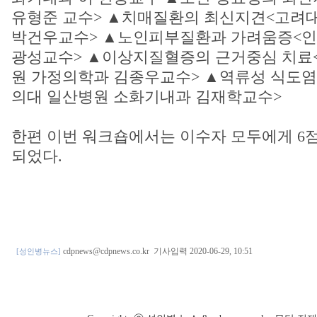
유형준 교수> ▲치매질환의 최신지견<고려
박건우교수> ▲노인피부질환과 가려움증<인
광성교수> ▲이상지질혈증의 근거중심 치료
원 가정의학과 김종우교수> ▲역류성 식도염
의대 일산병원 소화기내과 김재학교수>
한편 이번 워크숍에서는 이수자 모두에게 6
되었다.
cdpnews@cdpnews.co.kr
기사입력 2020-06-29, 10:51
[성인병뉴스]