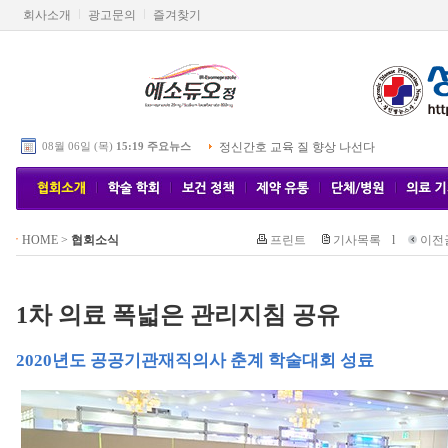
회사소개
광고문의
즐겨찾기
08월 06일 (목)
15:19 주요뉴스
정신간호 교육 질 향상 나선다
HOME
>
협회소식
프린트
기사목록
l
이전
1차 의료 폭넓은 관리지침 공유
2020년도 공공기관재직의사 춘계 학술대회 성료