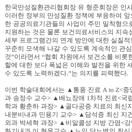
한국만성질환관리협회장 유 형준회장은 인사
이러한 정부의 만성질환 정책에 부응하여 앞
한 공공의료기관들의 사업이 주민 밀착형으로
지원하는 것은 물론 보건의료서비스의 지속
세부 프로그램간의 연계 방안에 대한 실질적
꾸준히 모색해 나갈 수 있도록 계속적인 관심
것”이라면서 “협회 차원에서 보건소를 비롯
할에 대한 보다 폭넓은 이해와 발전을 위한 
수 있도록 노력하겠다.”는 의지를 피력했다.
이번 학술대회에서는 ▲통풍 진료 A to Z
과 송정수 교수> ▲배뇨장애 1차적 진료<
학과 황춘하 과장> ▲골다공증 치료의 최
내분비내과 민용기 교수> ▲담석증 최신 
외과 박세혁 과장> ▲비알콜성 지방 간염<
화기내과 이 현웅교수 ▲노인 당뇨병의 최신